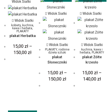
Widok Siatki
Widok Siatki
Widok Siatki
Widok Siatki
kobiety
,
kuchnia,
kawa i herbata
,
PLAKATY
plakat Herbatka
Widok Siatki
Widok Siatki
15,00
zł
–
PLAKATY
,
roślinne
kuchnia, kawa i
150,00
zł
dzieła sztuki
herbata
,
PLAKATY
plakat
plakat Żółte
Słoneczniki
krzesło
15,00
zł
–
15,00
zł
–
150,00
zł
140,00
zł