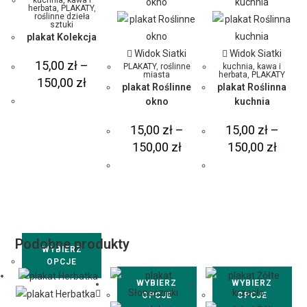
herbata
,
PLAKATY
,
roślinne dzieła
sztuki
plakat Kolekcja
Widok Siatki
Widok Siatki
15,00
zł
–
PLAKATY
,
roślinne
kuchnia, kawa i
miasta
herbata
,
PLAKATY
150,00
zł
plakat Roślinne
plakat Roślinna
okno
kuchnia
15,00
zł
–
15,00
zł
–
150,00
zł
150,00
zł
Podobne produkty
WYBIERZ
OPCJE
WYBIERZ
WYBIERZ
OPCJE
OPCJE