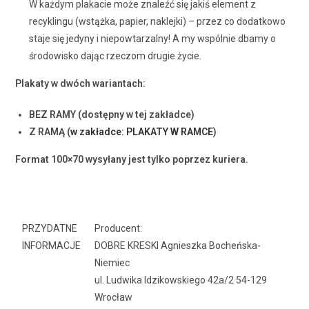
W każdym plakacie może znaleźć się jakiś element z
recyklingu (wstążka, papier, naklejki) – przez co dodatkowo
staje się jedyny i niepowtarzalny! A my wspólnie dbamy o
środowisko dając rzeczom drugie życie.
Plakaty w dwóch wariantach:
BEZ RAMY (dostępny w tej zakładce)
Z RAMĄ (
w zakładce: PLAKATY W RAMCE
)
Format 100×70 wysyłany jest tylko poprzez kuriera.
PRZYDATNE
Producent:
INFORMACJE
DOBRE KRESKI Agnieszka Bocheńska-
Niemiec
ul. Ludwika Idzikowskiego 42a/2 54-129
Wrocław