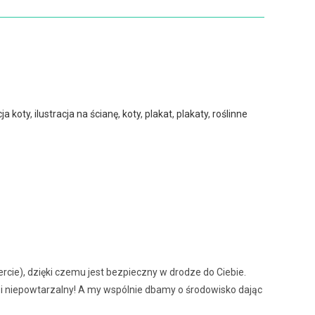
cja koty
,
ilustracja na ścianę
,
koty
,
plakat
,
plakaty
,
roślinne
ercie), dzięki czemu jest bezpieczny w drodze do Ciebie.
ny i niepowtarzalny! A my wspólnie dbamy o środowisko dając