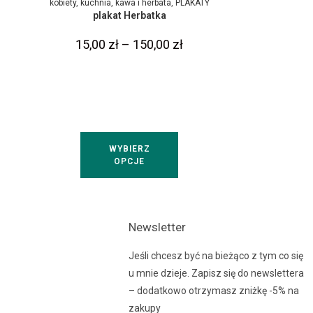
kobiety
,
kuchnia, kawa i herbata
,
PLAKATY
plakat Herbatka
15,00
zł
–
150,00
zł
WYBIERZ
OPCJE
Newsletter
Jeśli chcesz być na bieżąco z tym co się
u mnie dzieje. Zapisz się do newslettera
– dodatkowo otrzymasz zniżkę -5% na
zakupy