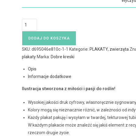
Wyczyś
DODAJ DO KOSZYKA
SKU:
d695046e810c-1-1
Kategorie:
PLAKATY
,
zwierzęta
Zn
plakaty
Marka:
Dobre kreski
Opis
Informacje dodatkowe
Ilustracja stworzona z miłości i pasji do roślin!
Wysokiej jakości druk cyfrowy, własnoręcznie sygnowany
Kolory mogą się nieznacznie różnić, w zależności od in
Każdy plakat pakuję i wysyłam w twardej, tekturowej tubi
W każdym plakacie może znaleźć się jakiś element z recy
rzeczom drugie życie.