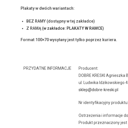
Plakaty w dwóch wariantach:
BEZ RAMY (dostępny w tej zakładce)
Z RAMĄ (
w zakładce: PLAKATY W RAMCE
)
Format 100×70 wysyłany jest tylko poprzez kuriera.
PRZYDATNE INFORMACJE
Producent:
DOBRE KRESKI Agnieszka 
ul. Ludwika Idzikowskiego
sklep@dobre-kreski.pl
Nr identyfikacyjny produktu
Ostrzeżenia i informacje 
Produkt przeznaczony jest