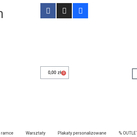
n
0,00
zł
0
w ramce
Warsztaty
Plakaty personalizowane
% OUTLE