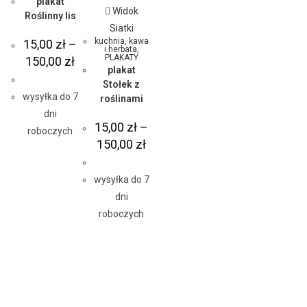
plakat
Widok
Roślinny lis
Siatki
kuchnia, kawa
15,00
zł
–
i herbata
,
PLAKATY
150,00
zł
plakat
Stołek z
wysyłka do 7
roślinami
dni
15,00
zł
–
roboczych
150,00
zł
wysyłka do 7
dni
roboczych