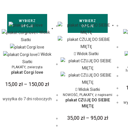
WYBIERZ
WYBIERZ
OPCJE
OPCJE
Widok
Siatki
Widok Siatki
Widok
Siatki
PLAKATY
,
zwierzęta
h
plakat Corgi love
15,00
zł
–
150,00
zł
Widok Siatki
NOWOŚĆ
,
PLAKATY
,
z napisami
wysyłka do 7 dni roboczych
plakat CZUJĘ DO SIEBIE
wy
MIĘTĘ
35,00
zł
–
95,00
zł