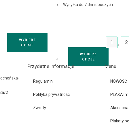
Wysyłka do 7 dni roboczych.
WYBIERZ
1
2
OPCJE
WYBIERZ
OPCJE
Przydatne informacje
Menu
Bocheńska-
Regulamin
NOWOŚĆ
42a/2
Polityka prywatności
PLAKATY
Zwroty
Akcesoria
Plakaty p