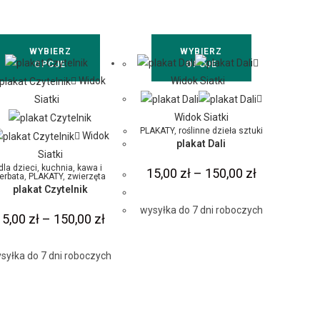
WYBIERZ
WYBIERZ
OPCJE
OPCJE
Widok
Widok Siatki
Siatki
Widok Siatki
PLAKATY
,
roślinne dzieła sztuki
Widok
plakat Dali
Siatki
dla dzieci
,
kuchnia, kawa i
15,00
zł
–
150,00
zł
erbata
,
PLAKATY
,
zwierzęta
plakat Czytelnik
wysyłka do 7 dni roboczych
15,00
zł
–
150,00
zł
syłka do 7 dni roboczych