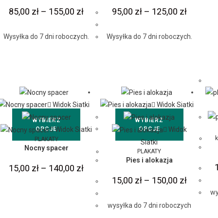
85,00
zł
–
155,00
zł
95,00
zł
–
125,00
zł
Wysyłka do 7 dni roboczych.
Wysyłka do 7 dni roboczych.
Widok Siatki
Widok Siatki
WYBIERZ
WYBIERZ
Widok Siatki
Widok
OPCJE
OPCJE
k
PLAKATY
Siatki
Nocny spacer
PLAKATY
Pies i alokazja
15,00
zł
–
140,00
zł
15,00
zł
–
150,00
zł
wy
wysyłka do 7 dni roboczych