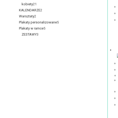
kobiety
21
KALENDARZE
2
Warsztaty
2
Plakaty personalizowane
5
Plakaty w ramce
5
ZESTAWY
3