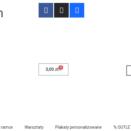
n
0
0,00
zł
w ramce
Warsztaty
Plakaty personalizowane
% OUTLE