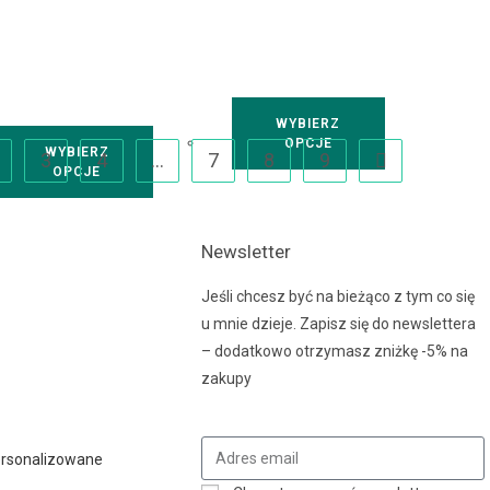
WYBIERZ
OPCJE
WYBIERZ
3
4
…
7
8
9
OPCJE
Newsletter
Jeśli chcesz być na bieżąco z tym co się
u mnie dzieje. Zapisz się do newslettera
– dodatkowo otrzymasz zniżkę -5% na
zakupy
ersonalizowane