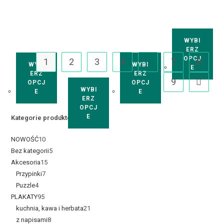
WYBI
ERZ
OPCJ
1
2
3
4
…
7
8
WYBI
WYBI
E
ERZ
ERZ
9
OPCJ
OPCJ
WYBI
E
E
ERZ
OPCJ
E
Kategorie produktów
NOWOŚĆ
10
Bez kategorii
5
Akcesoria
15
Przypinki
7
Puzzle
4
PLAKATY
95
kuchnia, kawa i herbata
21
z napisami
8