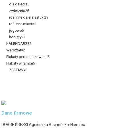
dla dzieci
15
zwierzęta
26
roślinne dzieła sztuki
29
roślinne miasta
2
jogowe
6
kobiety
21
KALENDARZE
2
Warsztaty
2
Plakaty personalizowane
5
Plakaty w ramce
5
ZESTAWY
3
Dane firmowe
DOBRE KRESKI Agnieszka Bocheńska-Niemiec