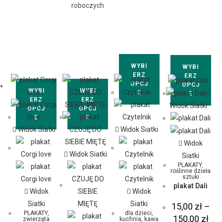
roboczych
WYBI
WYBI
ERZ
ERZ
OPCJ
OPCJ
WYBI
WYBI
E
E
ERZ
ERZ
Widok Siatki
OPCJ
OPCJ
E
E
Widok Siatki
Widok Siatki
Widok
Widok Siatki
Siatki
PLAKATY
,
roślinne dzieła
sztuki
plakat Dali
Widok
Widok
Siatki
Siatki
15,00
zł
–
PLAKATY
,
dla dzieci
,
150,00
zł
zwierzęta
kuchnia, kawa