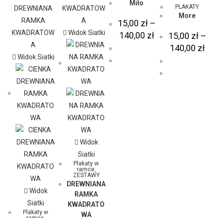
Miło
PLAKATY
More
15,00
zł
–
Widok Siatki
140,00
zł
15,00
zł
–
140,00
zł
Widok Siatki
Widok
Siatki
Plakaty w
ramce
,
ZESTAWY
DREWNIANA
Widok
RAMKA
Siatki
KWADRATO
Plakaty w
WA
ramce
,