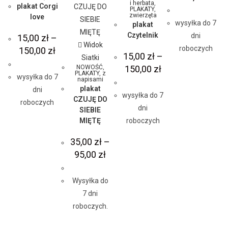
i herbata
,
plakat Corgi
PLAKATY
,
zwierzęta
love
wysyłka do 7
plakat
Czytelnik
dni
15,00
zł
–
Widok
roboczych
150,00
zł
15,00
zł
–
Siatki
NOWOŚĆ
,
150,00
zł
PLAKATY
,
z
wysyłka do 7
napisami
plakat
dni
wysyłka do 7
CZUJĘ DO
roboczych
dni
SIEBIE
MIĘTĘ
roboczych
35,00
zł
–
95,00
zł
Wysyłka do
7 dni
roboczych.