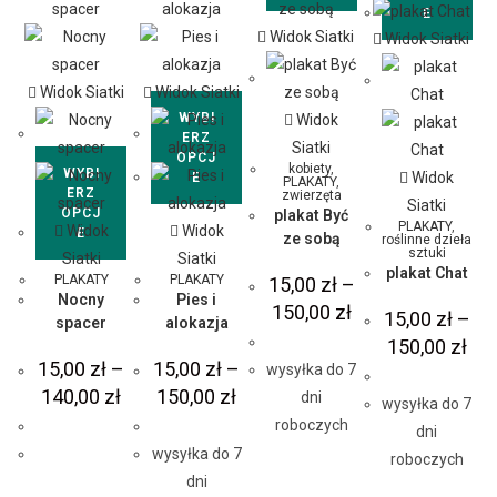
E
Widok Siatki
Widok Siatki
Widok Siatki
Widok Siatki
WYBI
Widok
ERZ
Siatki
OPCJ
kobiety
,
WYBI
Widok
E
PLAKATY
,
ERZ
zwierzęta
Siatki
OPCJ
plakat Być
PLAKATY
,
Widok
Widok
E
ze sobą
roślinne dzieła
sztuki
Siatki
Siatki
plakat Chat
PLAKATY
PLAKATY
15,00
zł
–
Nocny
Pies i
150,00
zł
15,00
zł
–
spacer
alokazja
150,00
zł
15,00
zł
–
15,00
zł
–
wysyłka do 7
140,00
zł
150,00
zł
dni
wysyłka do 7
roboczych
dni
wysyłka do 7
roboczych
dni