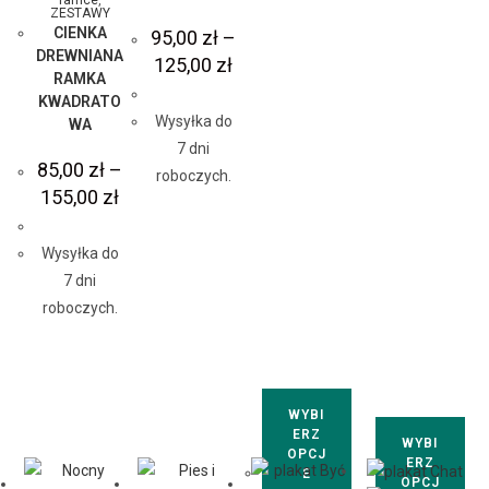
ZESTAWY
CIENKA
95,00
zł
–
DREWNIANA
125,00
zł
RAMKA
KWADRATO
Wysyłka do
WA
7 dni
85,00
zł
–
roboczych.
155,00
zł
Wysyłka do
7 dni
roboczych.
WYBI
ERZ
WYBI
OPCJ
ERZ
E
OPCJ