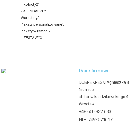
kobiety
21
KALENDARZE
2
Warsztaty
2
Plakaty personalizowane
5
Plakaty w ramce
5
ZESTAWY
3
Dane firmowe
DOBRE KRESKI Agnieszka 
Niemiec
ul. Ludwika Idzikowskiego 
Wrocław
+48 600 832 633
NIP: 7492071617