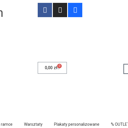
n
0
0,00
zł
w ramce
Warsztaty
Plakaty personalizowane
% OUTLE