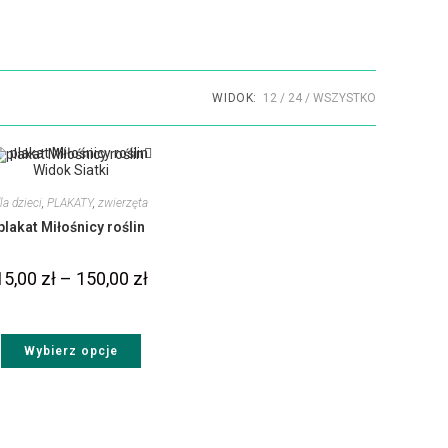
WIDOK:
12
24
WSZYSTKO
Widok Siatki
la dzieci
,
PLAKATY
,
zwierzęta
plakat Miłośnicy roślin
15,00
zł
–
150,00
zł
Wybierz opcje