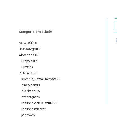
Kategorie produktów
NOWOŚĆ
10
Bez kategorii
5
Akcesoria
15
Przypinki
7
Puzzle
4
PLAKATY
95
kuchnia, kawa i herbata
21
z napisami
8
dla dzieci
15
zwierzęta
26
roślinne dzieła sztuki
29
roślinne miasta
2
jogowe
6