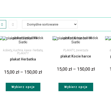
Widok
Widok
Siatki
Siatki
kobiety
,
kuchnia, kawa i herbata
,
PLAKATY
,
zwierzęta
d
PLAKATY
plakat Kocie harce
plakat Herbatka
15,00
zł
–
150,00
zł
15,00
zł
–
150,00
zł
Wybierz opcje
Wybierz opcje