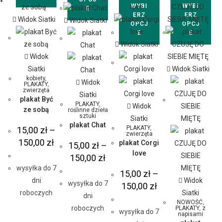
WYBI
WYBI
E
ERZ
ERZ
Widok Siatki
Widok Siatki
OPCJ
OPCJ
E
E
Widok Siatki
Widok
Siatki
Widok Siatki
kobiety
,
Widok
PLAKATY
,
zwierzęta
Siatki
plakat Być
PLAKATY
,
Widok
ze sobą
roślinne dzieła
sztuki
Siatki
plakat Chat
PLAKATY
,
15,00
zł
–
zwierzęta
150,00
zł
plakat Corgi
15,00
zł
–
love
150,00
zł
wysyłka do 7
15,00
zł
–
dni
Widok
wysyłka do 7
150,00
zł
roboczych
Siatki
dni
NOWOŚĆ
,
roboczych
PLAKATY
,
z
wysyłka do 7
napisami