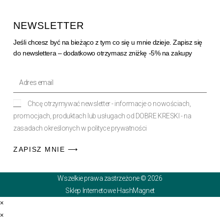
NEWSLETTER
Jeśli chcesz być na bieżąco z tym co się u mnie dzieje. Zapisz się
do newslettera – dodatkowo otrzymasz zniżkę -5% na zakupy
Chcę otrzymywać newsletter - informacje o nowościach,
promocjach, produktach lub usługach od DOBRE KRESKI - na
zasadach określonych w polityce prywatności
ZAPISZ MNIE ⟶
Wszelkie prawa zastrzeżone © 2026
Sklep Internetowe HashMagnet
×
×