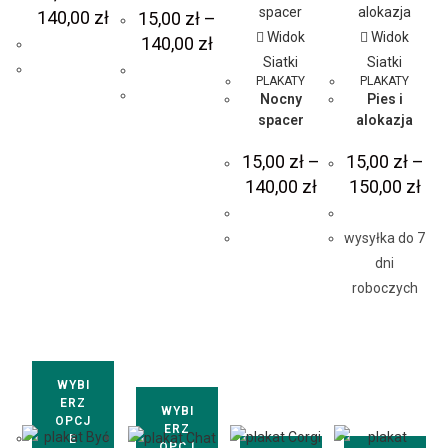
140,00
zł
15,00
zł
–
Widok
Widok
140,00
zł
Siatki
Siatki
PLAKATY
PLAKATY
Nocny
Pies i
spacer
alokazja
15,00
zł
–
15,00
zł
–
140,00
zł
150,00
zł
wysyłka do 7
dni
roboczych
WYBI
ERZ
WYBI
OPCJ
ERZ
E
OPCJ