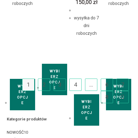
150,00
zł
roboczych
roboczych
wysyłka do 7
dni
roboczych
WYBI
ERZ
OPCJ
1
2
3
4
…
6
7
WYBI
WYBI
E
ERZ
ERZ
8
OPCJ
OPCJ
WYBI
E
E
ERZ
OPCJ
E
Kategorie produktów
NOWOŚĆ
10