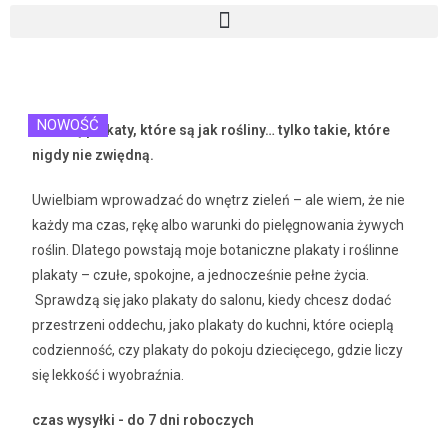
NOWOŚĆ
Tworzę plakaty, które są jak rośliny… tylko takie, które
nigdy nie zwiędną.
Uwielbiam wprowadzać do wnętrz zieleń – ale wiem, że nie
każdy ma czas, rękę albo warunki do pielęgnowania żywych
roślin. Dlatego powstają moje botaniczne plakaty i roślinne
plakaty – czułe, spokojne, a jednocześnie pełne życia.
Sprawdzą się jako plakaty do salonu, kiedy chcesz dodać
przestrzeni oddechu, jako plakaty do kuchni, które ocieplą
codzienność, czy plakaty do pokoju dziecięcego, gdzie liczy
się lekkość i wyobraźnia.
czas wysyłki - do 7 dni roboczych