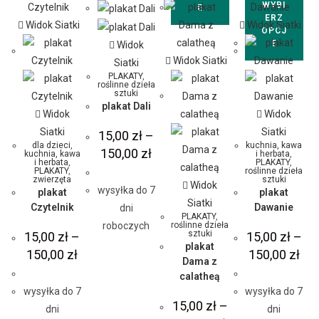
WYBI
E
ERZ
Widok Siatki
Widok Siatki
OPCJ
E
Widok
Widok Siatki
Siatki
PLAKATY
,
roślinne dzieła
sztuki
plakat Dali
Widok
Widok
Siatki
Siatki
15,00
zł
–
dla dzieci
,
kuchnia, kawa
150,00
zł
kuchnia, kawa
i herbata
,
i herbata
,
PLAKATY
,
PLAKATY
,
roślinne dzieła
zwierzęta
sztuki
Widok
wysyłka do 7
plakat
plakat
Siatki
Czytelnik
Dawanie
dni
PLAKATY
,
roślinne dzieła
roboczych
sztuki
15,00
zł
–
15,00
zł
–
plakat
150,00
zł
150,00
zł
Dama z
calatheą
wysyłka do 7
wysyłka do 7
15,00
zł
–
dni
dni