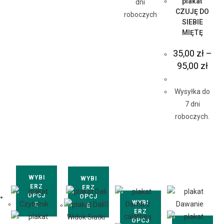
plakat
dni
CZUJĘ DO
roboczych
SIEBIE
MIĘTĘ
35,00
zł
–
95,00
zł
Wysyłka do
7 dni
roboczych.
WYBI
WYBI
ERZ
ERZ
OPCJ
OPCJ
WYBI
E
E
ERZ
Widok Siatki
OPCJ