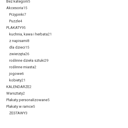
Bez kategorii
5
Akcesoria
15
Przypinki
7
Puzzle
4
PLAKATY
95
kuchnia, kawa i herbata
21
z napisami
8
dla dzieci
15
zwierzęta
26
roślinne dzieła sztuki
29
roślinne miasta
2
jogowe
6
kobiety
21
KALENDARZE
2
Warsztaty
2
Plakaty personalizowane
5
Plakaty w ramce
5
ZESTAWY
3