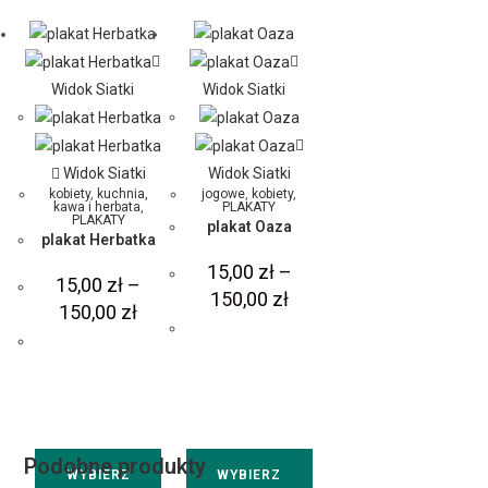
Widok Siatki
Widok Siatki
Widok Siatki
Widok Siatki
kobiety
,
kuchnia,
jogowe
,
kobiety
,
kawa i herbata
,
PLAKATY
PLAKATY
plakat Oaza
plakat Herbatka
15,00
zł
–
15,00
zł
–
150,00
zł
150,00
zł
Podobne produkty
WYBIERZ
WYBIERZ