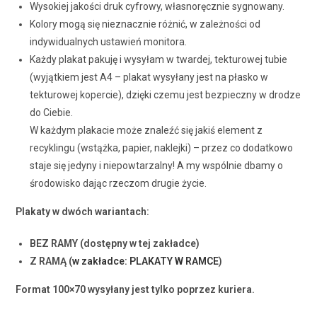
Wysokiej jakości druk cyfrowy, własnoręcznie sygnowany.
Kolory mogą się nieznacznie różnić, w zależności od
indywidualnych ustawień monitora.
Każdy plakat pakuję i wysyłam w twardej, tekturowej tubie
(wyjątkiem jest A4 – plakat wysyłany jest na płasko w
tekturowej kopercie), dzięki czemu jest bezpieczny w drodze
do Ciebie.
W każdym plakacie może znaleźć się jakiś element z
recyklingu (wstążka, papier, naklejki) – przez co dodatkowo
staje się jedyny i niepowtarzalny! A my wspólnie dbamy o
środowisko dając rzeczom drugie życie.
Plakaty w dwóch wariantach:
BEZ RAMY (dostępny w tej zakładce)
Z RAMĄ (
w zakładce: PLAKATY W RAMCE
)
Format 100×70 wysyłany jest tylko poprzez kuriera.