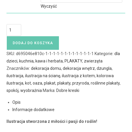
Wyczyść
DODAJ DO KOSZYKA
SKU:
d695046e810c-1-1-1-1-1-1-1-1-1-1-1-1-1
Kategorie:
dla
dzieci
,
kuchnia, kawa i herbata
,
PLAKATY
,
zwierzęta
Znaczników:
dekoracja domu
,
dekoracja wnętrz
,
dzungla
,
ilustracja
,
ilustracja na ścianę
,
ilustracja z kotem
,
kolorowa
ilustracja
,
kot
,
oaza
,
plakat
,
plakaty
,
przyroda
,
roślinne plakaty
,
spokój
,
wyobraźnia
Marka:
Dobre kreski
Opis
Informacje dodatkowe
Ilustracja stworzona z miłości i pasji do roślin!