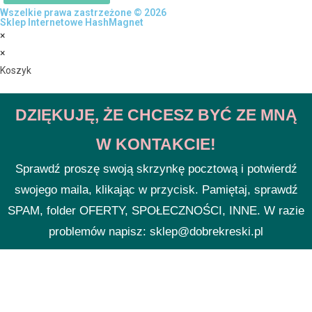
Wszelkie prawa zastrzeżone © 2026
Sklep Internetowe HashMagnet
×
×
Koszyk
DZIĘKUJĘ, ŻE CHCESZ BYĆ ZE MNĄ
W KONTAKCIE!
Sprawdź proszę swoją skrzynkę pocztową i potwierdź
swojego maila, klikając w przycisk. Pamiętaj, sprawdź
SPAM, folder OFERTY, SPOŁECZNOŚCI, INNE. W razie
problemów napisz: sklep@dobrekreski.pl