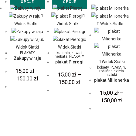
OPCJE
OPCJE
Widok Siatki
Widok Siatki
Widok Siatki
Widok Siatki
Widok Siatki
PLAKATY
kuchnia, kawa i
herbata
,
PLAKATY
Zakupy w raju
Widok Siatki
plakat Pierogi
kobiety
,
PLAKATY
,
15,00
zł
–
roślinne dzieła
15,00
zł
–
sztuki
150,00
zł
plakat Milionerka
150,00
zł
15,00
zł
–
150,00
zł