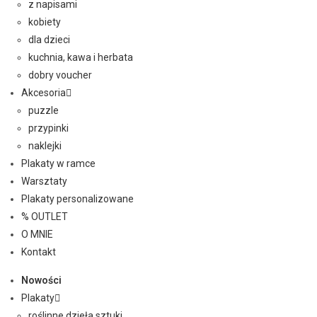
z napisami
kobiety
dla dzieci
kuchnia, kawa i herbata
dobry voucher
Akcesoria
puzzle
przypinki
naklejki
Plakaty w ramce
Warsztaty
Plakaty personalizowane
% OUTLET
O MNIE
Kontakt
Nowości
Plakaty
roślinne dzieła sztuki