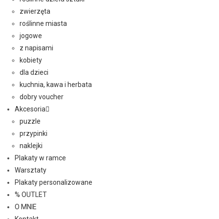
zwierzęta
roślinne miasta
jogowe
z napisami
kobiety
dla dzieci
kuchnia, kawa i herbata
dobry voucher
Akcesoria
puzzle
przypinki
naklejki
Plakaty w ramce
Warsztaty
Plakaty personalizowane
% OUTLET
O MNIE