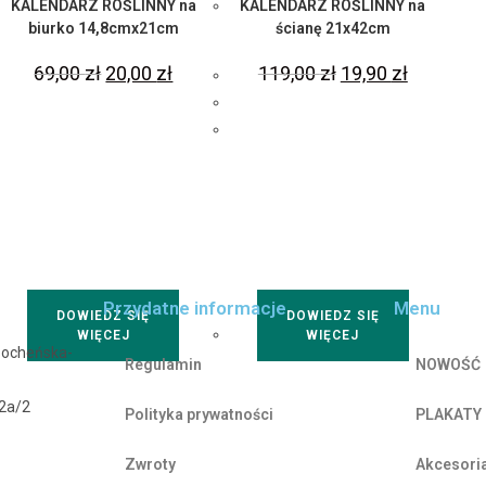
KALENDARZ ROŚLINNY na
KALENDARZ ROŚLINNY na
biurko 14,8cmx21cm
ścianę 21x42cm
69,00
zł
20,00
zł
119,00
zł
19,90
zł
Przydatne informacje
Menu
DOWIEDZ SIĘ
DOWIEDZ SIĘ
WIĘCEJ
WIĘCEJ
Bocheńska-
Regulamin
NOWOŚĆ
42a/2
Polityka prywatności
PLAKATY
Zwroty
Akcesori