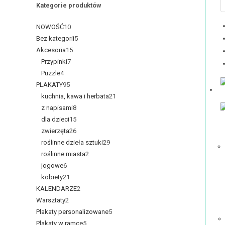
Kategorie produktów
NOWOŚĆ
10
Bez kategorii
5
Akcesoria
15
Przypinki
7
Puzzle
4
PLAKATY
95
kuchnia, kawa i herbata
21
z napisami
8
dla dzieci
15
zwierzęta
26
roślinne dzieła sztuki
29
roślinne miasta
2
jogowe
6
kobiety
21
KALENDARZE
2
Warsztaty
2
Plakaty personalizowane
5
Plakaty w ramce
5