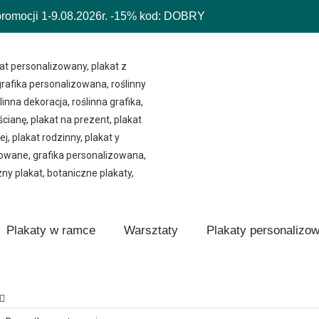
mocji 1-9.08.2026r.
-15% kod: DOBRY
Plakaty w ramce
Warsztaty
Plakaty personalizo