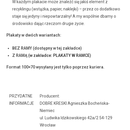
W każdym plakacie może znaleźć się jakiś element z
recyklingu (wstążka, papier, naklejki) – przez co dodatkowo
staje się jedyny i niepowtarzalny! A my wspólnie dbamy o
środowisko dając rzeczom drugie życie.
Plakaty w dwóch wariantach:
BEZ RAMY (dostępny w tej zakładce)
Z RAMĄ (
w zakładce: PLAKATY W RAMCE
)
Format 100×70 wysyłany jest tylko poprzez kuriera.
PRZYDATNE
Producent:
INFORMACJE
DOBRE KRESKI Agnieszka Bocheńska-
Niemiec
ul. Ludwika Idzikowskiego 42a/2 54-129
Wrocław