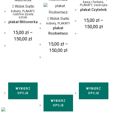
kawa i herbata
,
PLAKATY
,
zwierzęta
Widok Siatki
plakat Czytelnik
kobiety
,
PLAKATY
,
roślinne dzieła
sztuki
Widok Siatki
15,00
zł
–
plakat Milionerka
kobiety
,
PLAKATY
150,00
zł
plakat
15,00
zł
–
Rozkwitasz
150,00
zł
15,00
zł
–
150,00
zł
WYBIERZ
WYBIERZ
OPCJE
OPCJE
WYBIERZ
OPCJE