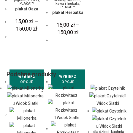
PLAKATY
kawa i herbata
,
PLAKATY
plakat Oaza
plakat Herbatka
15,00
zł
–
15,00
zł
–
150,00
zł
150,00
zł
Podobne produkty
WYBIERZ
WYBIERZ
OPCJE
OPCJE
Widok Siatki
Widok Siatki
Widok Siatki
Widok Siatki
dla dzieci
,
kuchnia,