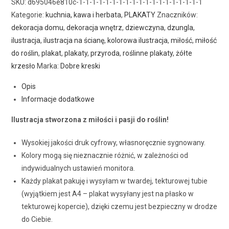
SKU:
d695046e810c-1-1-1-1-1-1-1-1-1-1-1-1-1-1-1-1-1-1-1
Kategorie:
kuchnia, kawa i herbata
,
PLAKATY
Znaczników:
dekoracja domu
,
dekoracja wnętrz
,
dziewczyna
,
dzungla
,
ilustracja
,
ilustracja na ścianę
,
kolorowa ilustracja
,
miłość
,
miłość
do roślin
,
plakat
,
plakaty
,
przyroda
,
roślinne plakaty
,
żółte
krzesło
Marka:
Dobre kreski
Opis
Informacje dodatkowe
Ilustracja stworzona z miłości i pasji do roślin!
Wysokiej jakości druk cyfrowy, własnoręcznie sygnowany.
Kolory mogą się nieznacznie różnić, w zależności od
indywidualnych ustawień monitora.
Każdy plakat pakuję i wysyłam w twardej, tekturowej tubie
(wyjątkiem jest A4 – plakat wysyłany jest na płasko w
tekturowej kopercie), dzięki czemu jest bezpieczny w drodze
do Ciebie.