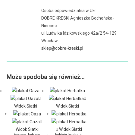
Osoba odpowiedzialna w UE:
DOBRE KRESKI Agnieszka Bocheńska-
Niemiec
ul. Ludwika Idzikowskiego 42a/2 54-129
Wrocław
sklep@dobre-kreski.pl
Może spodoba się również…
Widok Siatki
Widok Siatki
Widok Siatki
Widok Siatki
jogowe
,
kobiety
,
kobiety
,
kuchnia,