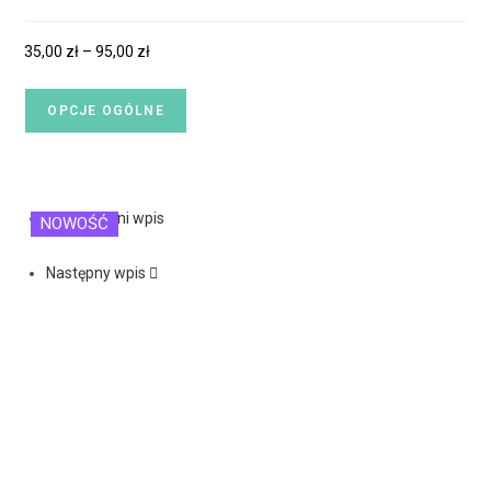
35,00
zł
–
95,00
zł
OPCJE OGÓLNE
Poprzedni wpis
NOWOŚĆ
NOWOŚĆ
Następny wpis