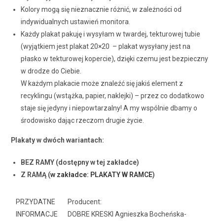
Kolory mogą się nieznacznie różnić, w zależności od
indywidualnych ustawień monitora.
Każdy plakat pakuję i wysyłam w twardej, tekturowej tubie
(wyjątkiem jest plakat 20×20 – plakat wysyłany jest na
płasko w tekturowej kopercie), dzięki czemu jest bezpieczny
w drodze do Ciebie.
W każdym plakacie może znaleźć się jakiś element z
recyklingu (wstążka, papier, naklejki) – przez co dodatkowo
staje się jedyny i niepowtarzalny! A my wspólnie dbamy o
środowisko dając rzeczom drugie życie.
Plakaty w dwóch wariantach:
BEZ RAMY (dostępny w tej zakładce)
Z RAMĄ (
w zakładce: PLAKATY W RAMCE
)
PRZYDATNE
Producent:
INFORMACJE
DOBRE KRESKI Agnieszka Bocheńska-