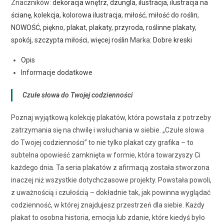
Znaczników:
dekoracja wnętrz
,
dzungla
,
ilustracja
,
ilustracja na
ścianę
,
kolekcja
,
kolorowa ilustracja
,
miłość
,
miłość do roślin
,
NOWOŚĆ
,
piękno
,
plakat
,
plakaty
,
przyroda
,
roślinne plakaty
,
spokój
,
szczypta miłości
,
więcej roślin
Marka:
Dobre kreski
Opis
Informacje dodatkowe
Czułe słowa do Twojej codzienności
Poznaj wyjątkową kolekcję plakatów, która powstała z potrzeby
zatrzymania się na chwilę i wsłuchania w siebie. „Czułe słowa
do Twojej codzienności” to nie tylko plakat czy grafika – to
subtelna opowieść zamknięta w formie, która towarzyszy Ci
każdego dnia. Ta seria plakatów z afirmacją została stworzona
inaczej niż wszystkie dotychczasowe projekty. Powstała powoli,
z uważnością i czułością – dokładnie tak, jak powinna wyglądać
codzienność, w której znajdujesz przestrzeń dla siebie. Każdy
plakat to osobna historia, emocja lub zdanie, które kiedyś było