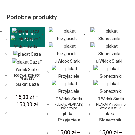
Podobne produkty
WYBIERZ
OPCJE
Widok Siatki
Widok Siatki
Widok Siatki
Widok Siatki
jogowe
,
kobiety
,
PLAKATY
plakat Oaza
15,00
zł
–
Widok Siatki
Widok Siatki
150,00
zł
kobiety
,
PLAKATY
,
PLAKATY
,
roślinne
zwierzęta
dzieła sztuki
plakat
plakat
Przyjaciele
Słoneczniki
15,00
zł
–
15,00
zł
–