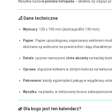
Wysyłka rusza
w połowie listopada
– idealnie, by zdążyć p
📐 Dane techniczne
Wymiary:
120 x 190 mm (ilustracja 80x 130 mm)
Papier:
Papier upcyclingowy, inspirowany sektorem mody
skórzane są widoczne na powierzchni i dają charakter
Detale:
ręcznie nanoszone
złote akcenty
na każdej ilustr
Oprawa:
złączone kółkami w złotym kolorze na tekturo
Pakowanie:
każdy egzemplarz pakuję w wyjątkowy, este
Wysyłka:
na płasko, w tekturowej teczce zabezpieczonej 
🌿 Dla kogo jest ten kalendarz?