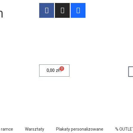
n
0
0,00
zł
w ramce
Warsztaty
Plakaty personalizowane
% OUTLE