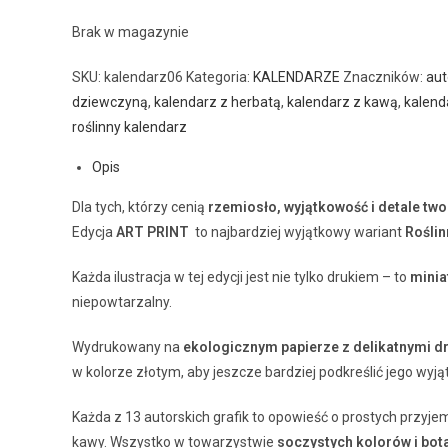
Brak w magazynie
SKU:
kalendarz06
Kategoria:
KALENDARZE
Znaczników:
aut
dziewczyną
,
kalendarz z herbatą
,
kalendarz z kawą
,
kalend
roślinny kalendarz
Opis
Dla tych, którzy cenią
rzemiosło, wyjątkowość i detale tw
Edycja
ART PRINT
to najbardziej wyjątkowy wariant
Rośli
Każda ilustracja w tej edycji jest nie tylko drukiem – to
minia
niepowtarzalny.
Wydrukowany na
ekologicznym papierze z delikatnymi d
w kolorze złotym, aby jeszcze bardziej podkreślić jego wyją
Każda z 13 autorskich grafik to opowieść o prostych przyje
kawy. Wszystko w towarzystwie
soczystych kolorów i bo