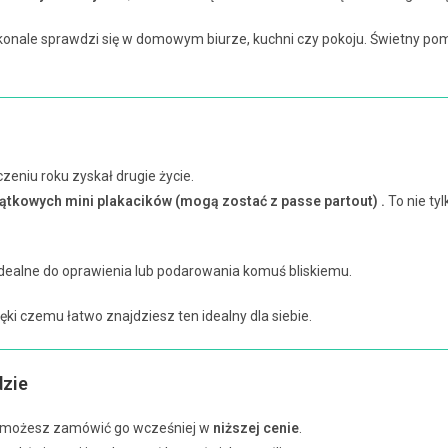
onale sprawdzi się w domowym biurze, kuchni czy pokoju. Świetny po
zeniu roku zyskał drugie życie.
yjątkowych mini plakacików (mogą zostać z passe partout) .
To nie tyl
dealne do oprawienia lub podarowania komuś bliskiemu.
ięki czemu łatwo znajdziesz ten idealny dla siebie.
dzie
e możesz zamówić go wcześniej w
niższej cenie
.