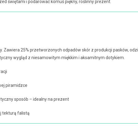
rzed świętami i podarować komuś piękny, roślinny prezent.
. Zawiera 25% przetworzonych odpadów skór z produkcji pasków, odzie
ystyczny wygląd z niesamowitym miękkim i aksamitnym dotykiem.
acji
wej piramidzce
tyczny sposób – idealny na prezent
tekturą falistą