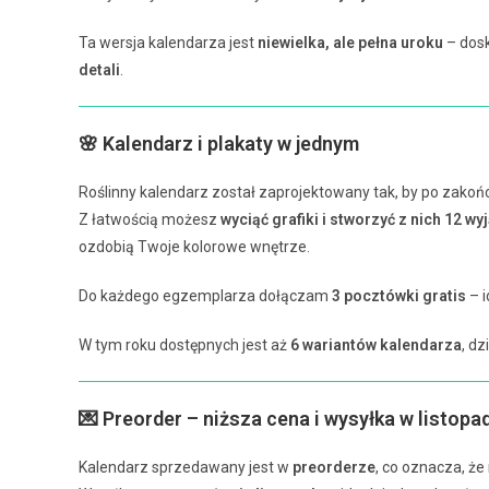
Ta wersja kalendarza jest
niewielka, ale pełna uroku
– dosk
detali
.
🌸 Kalendarz i plakaty w jednym
Roślinny kalendarz został zaprojektowany tak, by po zakońc
Z łatwością możesz
wyciąć grafiki i stworzyć z nich 12 w
ozdobią Twoje kolorowe wnętrze.
Do każdego egzemplarza dołączam
3 pocztówki gratis
– i
W tym roku dostępnych jest aż
6 wariantów kalendarza
, dz
💌 Preorder – niższa cena i wysyłka w listopa
Kalendarz sprzedawany jest w
preorderze
, co oznacza, ż