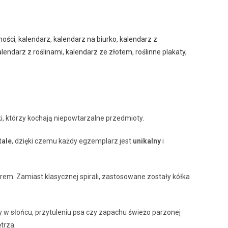
ności
,
kalendarz
,
kalendarz na biurko
,
kalendarz z
alendarz z roślinami
,
kalendarz ze złotem
,
roślinne plakaty
,
ki, którzy kochają niepowtarzalne przedmioty.
tale
, dzięki czemu każdy egzemplarz jest
unikalny
i
rem. Zamiast klasycznej spirali, zastosowane zostały kółka
ny w słońcu, przytuleniu psa czy zapachu świeżo parzonej
trza.