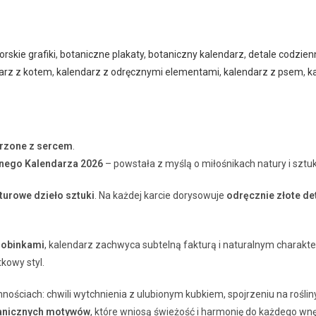
orskie grafiki
,
botaniczne plakaty
,
botaniczny kalendarz
,
detale codzien
arz z kotem
,
kalendarz z odręcznymi elementami
,
kalendarz z psem
,
k
orzone z sercem
.
nnego Kalendarza 2026
– powstała z myślą o miłośnikach natury i sztu
turowe dzieło sztuki
. Na każdej karcie dorysowuje
odręcznie złote de
robinkami
, kalendarz zachwyca subtelną fakturą i naturalnym charakte
tkowy styl.
mnościach: chwili wytchnienia z ulubionym kubkiem, spojrzeniu na rośli
tanicznych motywów
, które wniosą świeżość i harmonię do każdego wnę