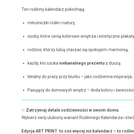
Ten roślinny kalendarz pokochają:
miłośniczki roślin i natury,
osoby, które cenią kolorowe wnętrza i estetyczne plakaty
rodzice, którzy lubią otaczać się spokojem i harmonią,
każdy, kto szuka
niebanalnego prezentu
z duszą.
Idealny do pracy przy biurku – jako codzienna inspiracja,
Pasujący do domowych wnętrz – doda koloru i świeżości
✨
Zatrzymaj detale codzienności w swoim domu.
Wybierz swój ulubiony wariant Roślinnego Kalendarza i stwó
Edycja ART PRINT to coś więcej niż kalendarz – to rośli