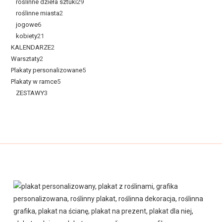
roślinne dzieła sztuki
29
roślinne miasta
2
jogowe
6
kobiety
21
KALENDARZE
2
Warsztaty
2
Plakaty personalizowane
5
Plakaty w ramce
5
ZESTAWY
3