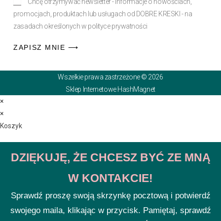
Chcę otrzymywać newsletter - informacje o nowościach,
promocjach, produktach lub usługach od DOBRE KRESKI - na
zasadach określonych w polityce prywatności
ZAPISZ MNIE ⟶
Wszelkie prawa zastrzeżone © 2026
Sklep Internetowe HashMagnet
×
×
Koszyk
DZIĘKUJĘ, ŻE CHCESZ BYĆ ZE MNĄ
W KONTAKCIE!
Sprawdź proszę swoją skrzynkę pocztową i potwierdź
swojego maila, klikając w przycisk. Pamiętaj, sprawdź