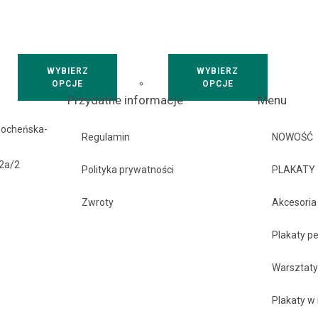
WYBIERZ
WYBIERZ
OPCJE
OPCJE
Przydatne informacje
Menu
Bocheńska-
Regulamin
NOWOŚĆ
42a/2
Polityka prywatności
PLAKATY
Zwroty
Akcesoria
Plakaty p
Warsztat
Plakaty w