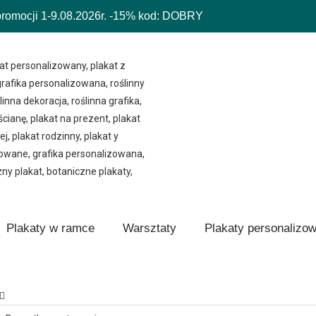
mocji 1-9.08.2026r.
-15% kod: DOBRY
Plakaty w ramce
Warsztaty
Plakaty personalizo