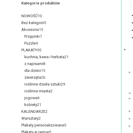
Kategorie produktów
NOWOŚĆ
10
Bez kategorii
5
Akcesoria
15
Przypinki
7
Puzzle
4
PLAKATY
95
kuchnia, kawa i herbata
21
z napisami
8
dla dzieci
15
zwierzęta
26
roślinne dzieła sztuki
29
roślinne miasta
2
jogowe
6
kobiety
21
KALENDARZE
2
Warsztaty
2
Plakaty personalizowane
5
Plakaty w ramce
5