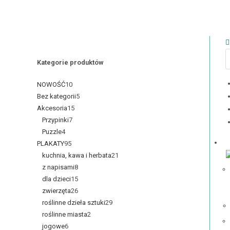
Kategorie produktów
NOWOŚĆ
10
Bez kategorii
5
Akcesoria
15
Przypinki
7
Puzzle
4
PLAKATY
95
kuchnia, kawa i herbata
21
z napisami
8
dla dzieci
15
zwierzęta
26
roślinne dzieła sztuki
29
roślinne miasta
2
jogowe
6