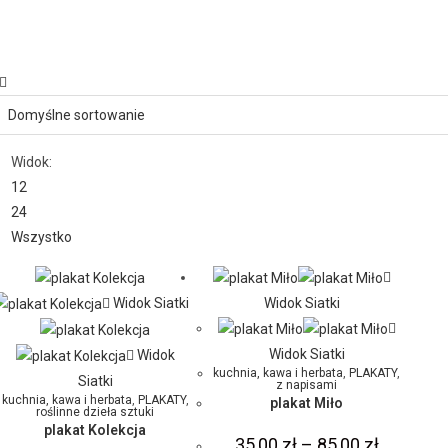
Widok:
12
24
Wszystko
Widok Siatki
Widok Siatki
Widok Siatki
Widok
kuchnia, kawa i herbata
,
PLAKATY
,
Siatki
z napisami
kuchnia, kawa i herbata
,
PLAKATY
,
plakat Miło
roślinne dzieła sztuki
plakat Kolekcja
35,00
zł
–
85,00
zł