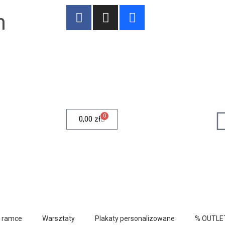
n
0
0,00
zł
w ramce
Warsztaty
Plakaty personalizowane
% OUTLE