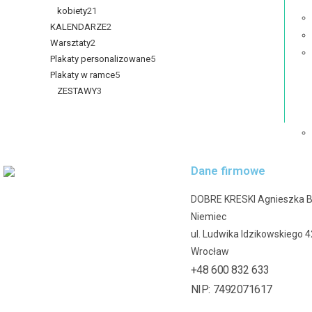
kobiety
21
KALENDARZE
2
Warsztaty
2
Plakaty personalizowane
5
Plakaty w ramce
5
ZESTAWY
3
Dane firmowe
DOBRE KRESKI Agnieszka 
Niemiec
ul. Ludwika Idzikowskiego 
Wrocław
+48 600 832 633
NIP: 7492071617