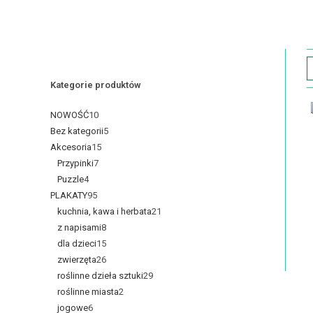
Kategorie produktów
NOWOŚĆ
10
Bez kategorii
5
Akcesoria
15
Przypinki
7
Puzzle
4
PLAKATY
95
kuchnia, kawa i herbata
21
z napisami
8
dla dzieci
15
zwierzęta
26
roślinne dzieła sztuki
29
roślinne miasta
2
jogowe
6