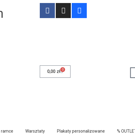
n
0
0,00
zł
w ramce
Warsztaty
Plakaty personalizowane
% OUTLE