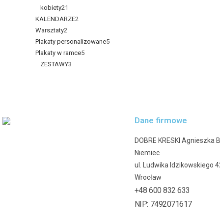
kobiety
21
KALENDARZE
2
Warsztaty
2
Plakaty personalizowane
5
Plakaty w ramce
5
ZESTAWY
3
Dane firmowe
DOBRE KRESKI Agnieszka 
Niemiec
ul. Ludwika Idzikowskiego 
Wrocław
+48 600 832 633
NIP: 7492071617