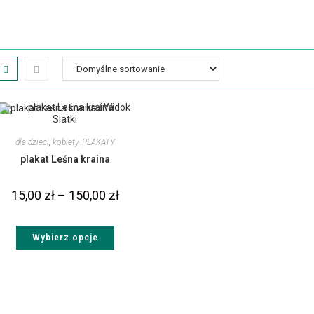
Widok
Siatki
dla dzieci
,
kobiety
,
PLAKATY
plakat Leśna kraina
15,00
zł
–
150,00
zł
Wybierz opcje