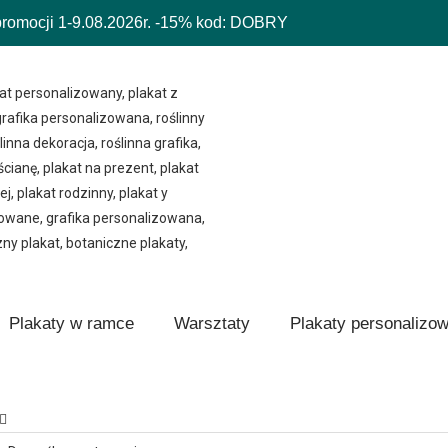
mocji 1-9.08.2026r.
-15% kod: DOBRY
Plakaty w ramce
Warsztaty
Plakaty personalizo