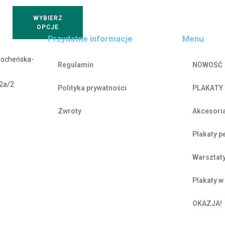
WYBIERZ
OPCJE
Przydatne informacje
Menu
Bocheńska-
Regulamin
NOWOŚĆ
42a/2
Polityka prywatności
PLAKATY
Zwroty
Akcesori
Plakaty 
Warsztat
Plakaty 
OKAZJA!