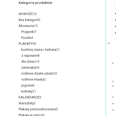
Kategorie produktów
NOWOŚĆ
10
Bez kategorii
5
Akcesoria
15
Przypinki
7
Puzzle
4
PLAKATY
95
kuchnia, kawa i herbata
21
z napisami
8
dla dzieci
15
zwierzęta
26
roślinne dzieła sztuki
29
roślinne miasta
2
jogowe
6
kobiety
21
KALENDARZE
2
Warsztaty
2
Plakaty personalizowane
5
Plakaty w ramce
5