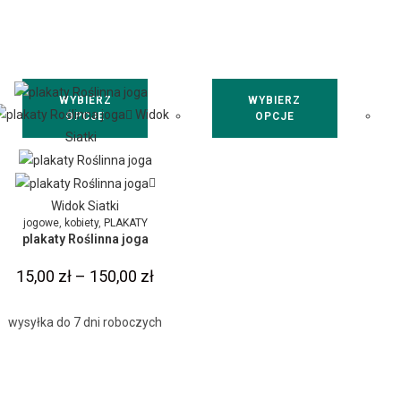
WYBIERZ
WYBIERZ
Widok
OPCJE
OPCJE
Siatki
Widok Siatki
jogowe
,
kobiety
,
PLAKATY
plakaty Roślinna joga
15,00
zł
–
150,00
zł
wysyłka do 7 dni roboczych