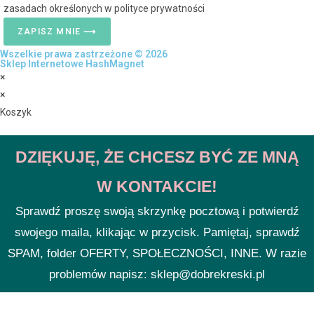
zasadach określonych w polityce prywatności
ZAPISZ MNIE ⟶
Wszelkie prawa zastrzeżone © 2026
Sklep Internetowe HashMagnet
×
×
Koszyk
DZIĘKUJĘ, ŻE CHCESZ BYĆ ZE MNĄ
W KONTAKCIE!
Sprawdź proszę swoją skrzynkę pocztową i potwierdź
swojego maila, klikając w przycisk. Pamiętaj, sprawdź
SPAM, folder OFERTY, SPOŁECZNOŚCI, INNE. W razie
problemów napisz: sklep@dobrekreski.pl