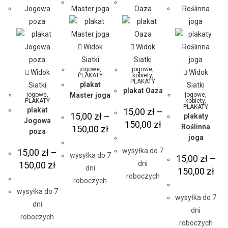
Widok
Widok
Siatki
Siatki
jogowe
,
jogowe
,
Widok
Widok
PLAKATY
kobiety
,
PLAKATY
plakat
Siatki
Siatki
plakat Oaza
jogowe
,
Master joga
jogowe
,
PLAKATY
kobiety
,
PLAKATY
plakat
15,00
zł
–
15,00
zł
–
plakaty
Jogowa
150,00
zł
Roślinna
150,00
zł
poza
joga
wysyłka do 7
15,00
zł
–
wysyłka do 7
15,00
zł
–
dni
150,00
zł
dni
150,00
zł
roboczych
roboczych
wysyłka do 7
wysyłka do 7
dni
dni
roboczych
roboczych