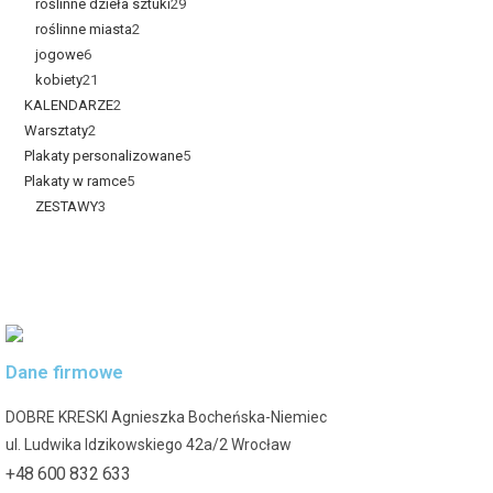
roślinne dzieła sztuki
29
roślinne miasta
2
jogowe
6
kobiety
21
KALENDARZE
2
Warsztaty
2
Plakaty personalizowane
5
Plakaty w ramce
5
ZESTAWY
3
Dane firmowe
DOBRE KRESKI Agnieszka Bocheńska-Niemiec
ul. Ludwika Idzikowskiego 42a/2 Wrocław
+48 600 832 633