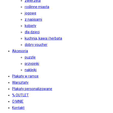
zwierzęta
roślinne miasta
jogowe
z napisami
kobiety
dla dzieci
kuchnia, kawa i herbata
dobry voucher
Akcesoria
puzzle
przypinki
naklejki
Plakaty w ramce
Warsztaty
Plakaty personalizowane
% OUTLET
O MNIE
Kontakt