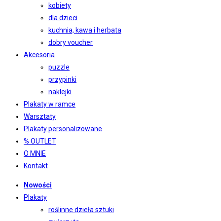
kobiety
dla dzieci
kuchnia, kawa i herbata
dobry voucher
Akcesoria
puzzle
przypinki
naklejki
Plakaty w ramce
Warsztaty
Plakaty personalizowane
% OUTLET
O MNIE
Kontakt
Nowości
Plakaty
roślinne dzieła sztuki