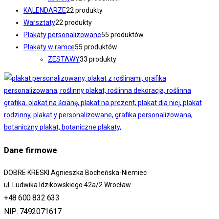
KALENDARZE
2
2 produkty
Warsztaty
2
2 produkty
Plakaty personalizowane
5
5 produktów
Plakaty w ramce
5
5 produktów
ZESTAWY
3
3 produkty
Dane firmowe
DOBRE KRESKI Agnieszka Bocheńska-Niemiec
ul. Ludwika Idzikowskiego 42a/2 Wrocław
+48 600 832 633
NIP: 7492071617