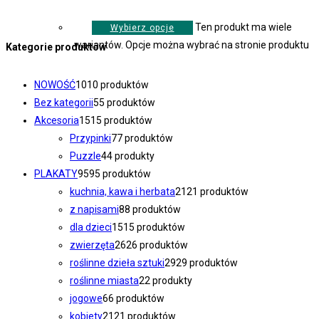
Ten produkt ma wiele
Wybierz opcje
wariantów. Opcje można wybrać na stronie produktu
Kategorie produktów
NOWOŚĆ
10
10 produktów
Bez kategorii
5
5 produktów
Akcesoria
15
15 produktów
Przypinki
7
7 produktów
Puzzle
4
4 produkty
PLAKATY
95
95 produktów
kuchnia, kawa i herbata
21
21 produktów
z napisami
8
8 produktów
dla dzieci
15
15 produktów
zwierzęta
26
26 produktów
roślinne dzieła sztuki
29
29 produktów
roślinne miasta
2
2 produkty
jogowe
6
6 produktów
kobiety
21
21 produktów