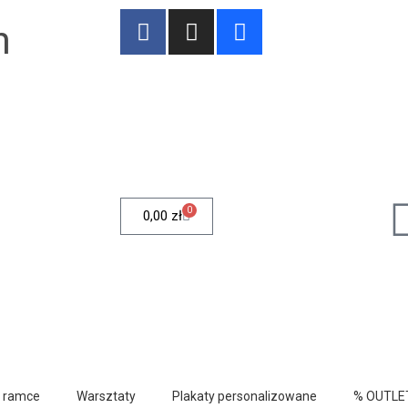
n
0
0,00
zł
w ramce
Warsztaty
Plakaty personalizowane
% OUTLE