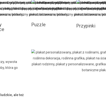
y
Puzzle
Przypinki
ce
oczy, wywoła
by, która go
udzkie, ale też